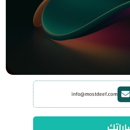
SAR
USD
info@mostdeef.com
اراتك