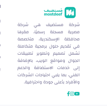
ا
ا
شركة مستضيف هي شركة
مصرية مسجلة رسميًا، مقرها
ا
محافظة الإسكندرية، متخصصة
س
في تقديم حلول برمجية متكاملة
تشمل تصميم وتطوير تطبيقات
س
الجوال ومواقع الويب، بالإضافة
إلى خدمات الاستضافة والدعم
ب
الفني، بما يلبي احتياجات الشركات
والأفراد بأعلى جودة واحترافية.
facebook
instagram
youtube