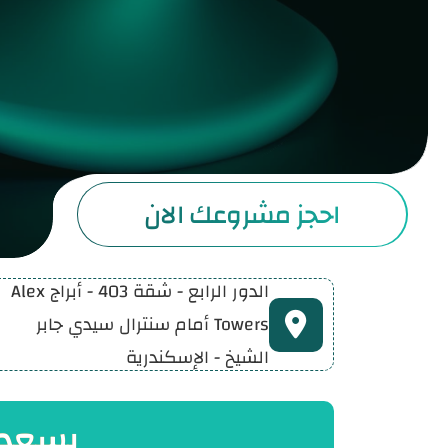
احجز مشروعك الان
الدور الرابع - شقة 403 - أبراج Alex
Towers أمام سنترال سيدي جابر
الشيخ - الإسكندرية
يسعدنا