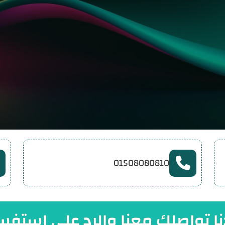
01508080810
 تواصلك معنا والرد علي استفس