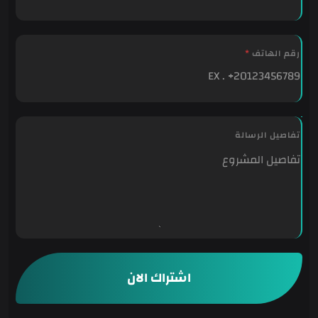
رقم الهاتف
*
ا
تفاصيل الرسالة
ل
ا
ل
ك
ت
ر
و
ن
ي
اشتراك الان
ت
ف
ا