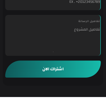
ه
ا
ت
ف
تفاصيل الرسالة
ا
ل
ا
ل
ك
ت
ر
و
ن
اشتراك الان
ي
ا
ل
ر
س
ا
ل
ة