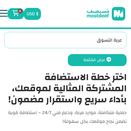
visit mostdeef.com
0
$ USD
عربة ا
عربة التسوق
عرض القائمة
اختر خطة الاستضافة
المشتركة المثالية لموقعك،
بأداء سريع واستقرار مضمون!
حماية متكاملة، موارد مرنة، ودعم فني 24/7 – استضافة قوية
تضمن نجاح موقعك بكل سهولة!