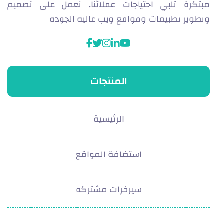
مبتكرة تلبي احتياجات عملائنا. نعمل على تصميم
وتطوير تطبيقات ومواقع ويب عالية الجودة
facebook
instagram
twitter
linkedin
youtube
المنتجات
الرئيسية
استضافة المواقع
سيرفرات مشتركه