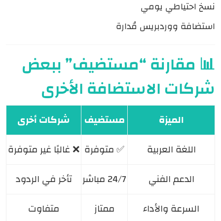
نسخ احتياطي يومي
استضافة ووردبريس مُدارة
📊 مقارنة “مستضيف” ببعض
شركات الاستضافة الأخرى
الميزة
مستضيف
شركات أخرى
اللغة العربية
✅ متوفرة
❌ غالبًا غير متوفرة
الدعم الفني
24/7 مباشر
تأخر في الردود
السرعة والأداء
ممتاز
متفاوت