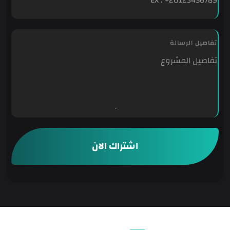
س
ا
ل
تفاصيل الرسالة
ة
ت
ف
ا
ص
ي
ل
ر
ق
اشتراك الان
م