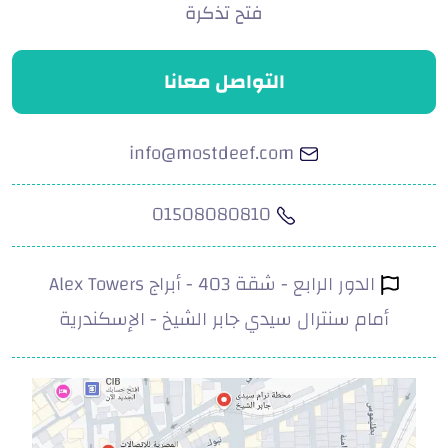
فتح تذكرة
التواصل معانا
info@mostdeef.com
01508080810
الدور الرابع - شقة 403 - أبراج Alex Towers
أمام سنترال سيدي جابر الشيخ - الإسكندرية
.com