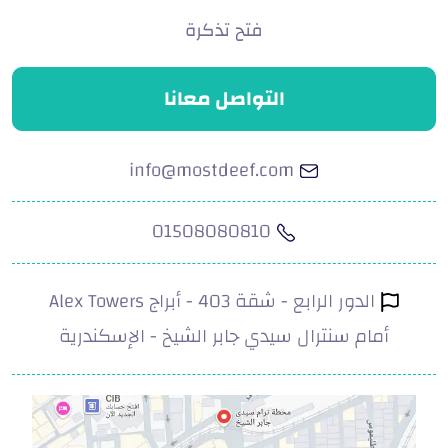
فتح تذكرة
التواصل معانا
info@mostdeef.com
01508080810
الدور الرابع - شقة 403 - أبراج Alex Towers
أمام سنترال سيدي جابر الشيخ - الإسكندرية
.com