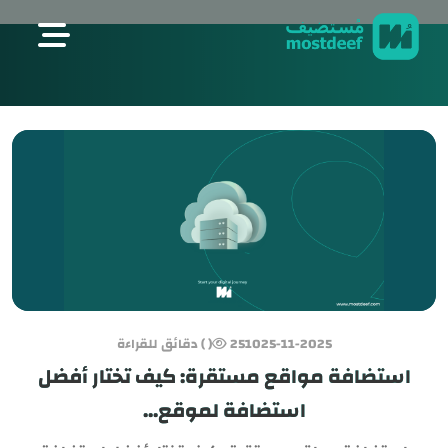
visit mostdeef.com
25-11-2025
2510
( ) دقائق للقراءة
استضافة مواقع مستقرة: كيف تختار أفضل
استضافة لموقع...