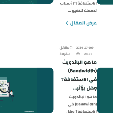
الاستضافة؟ 7 أسباب
تدفعك للتغيير ...
عرض المقال
17-06-
3734
( ) دقائق
2025
للقراءة
ما هو الباندويث
(Bandwidth)
في الاستضافة؟
وهل يؤثر...
ما هو الباندويث
(Bandwidth) في
الاستضافة؟ وهل