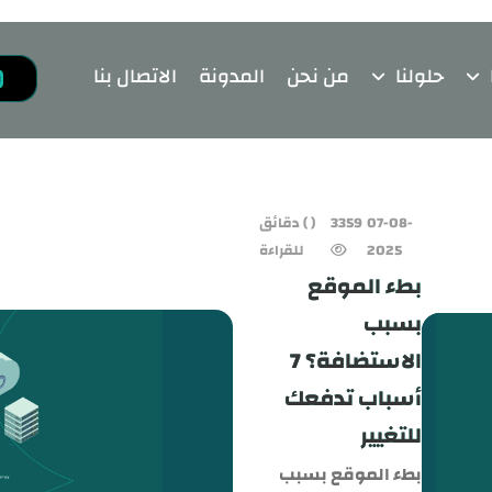
حلولنا
من نحن
المدونة
الاتصال بنا
07-08-
3359
( ) دقائق
2025
للقراءة
بطء الموقع
بسبب
الاستضافة؟ 7
أسباب تدفعك
للتغيير
بطء الموقع بسبب