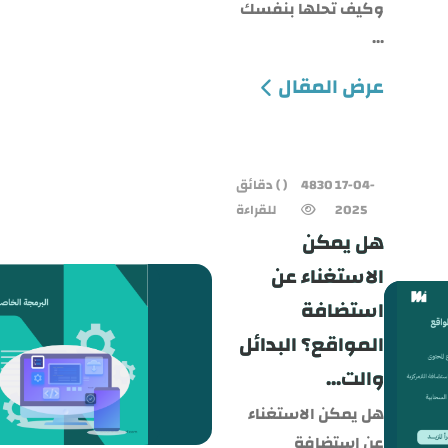
وكيف تحلها بنفسك
...
عرض المقال
17-04-
4830
( ) دقائق
2025
للقراءة
هل يمكن
الاستغناء عن
استضافة
المواقع؟ البدائل
والت...
هل يمكن الاستغناء
عن استضافة