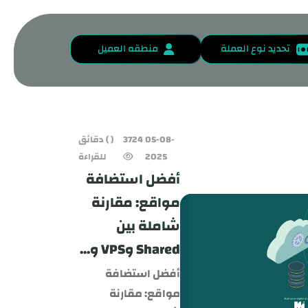
تحديد نوع العملة
منطقه العميل
05-08-
3724
( ) دقائق
2025
للقراءة
أفضل استضافة
مواقع: مقارنة
شاملة بين
Shared وVPS و...
أفضل استضافة
مواقع: مقارنة