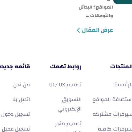
المواقع؟ البدائل
والتوجهات ...
عرض المقال
لمنتجات
روابط تهمك
قائمه جديده
لرئيسية
تصميم UI / UX
من نحن
ستضافة المواقع
التسويق
اتصل بنا
الإلكتروني
يرفرات مشتركه
تسجيل دخول
تصميم متجر
يرفرات كاملة
تسجيل عميل