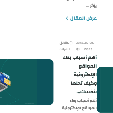
يؤثر ...
عرض المقال
26-05-
3946
( ) دقائق
2025
للقراءة
أهم أسباب بطء
المواقع
الإلكترونية
وكيف تحلها
بنفسك...
أهم أسباب بطء
المواقع الإلكترونية