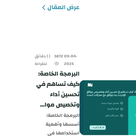
عرض المقال
09-04-
5872
( ) دقائق
2025
للقراءة
البرمجة الخاصة:
كيف تساهم في
تحسين أداء
وتخصيص موا...
البرمجة الخاصة:
أسسها وأهمية
استخدامها في