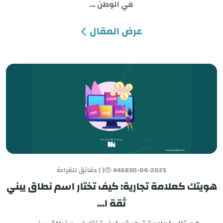
في الوطن ...
عرض المقال
30-04-2025
4468
( ) دقائق للقراءة
هويتك كعلامة تجارية: كيف تختار اسم نطاق يبني
ثقة ا...