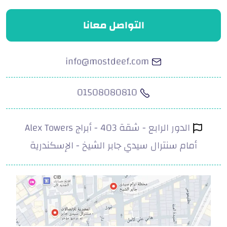
التواصل معانا
info@mostdeef.com
01508080810
الدور الرابع - شقة 403 - أبراج Alex Towers
أمام سنترال سيدي جابر الشيخ - الإسكندرية
.com