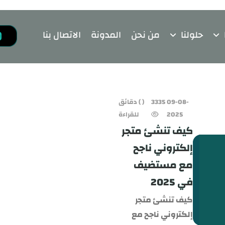
حلولنا
من نحن
المدونة
الاتصال بنا
09-08-
3335
( ) دقائق
2025
للقراءة
كيف تنشئ متجر
إلكتروني ناجح
مع مستضيف
في 2025
كيف تنشئ متجر
إلكتروني ناجح مع