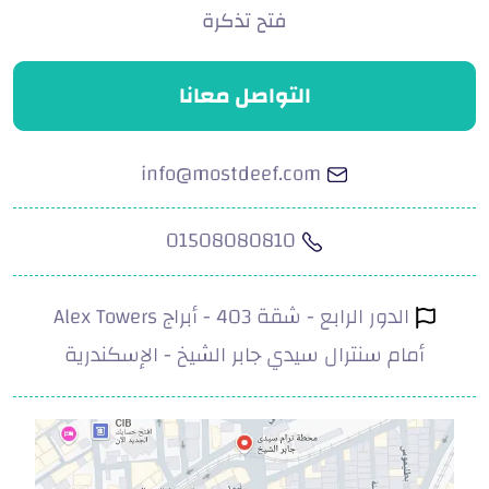
فتح تذكرة
التواصل معانا
info@mostdeef.com
01508080810
الدور الرابع - شقة 403 - أبراج Alex Towers
أمام سنترال سيدي جابر الشيخ - الإسكندرية
.com