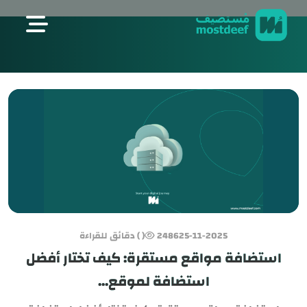
visit mostdeef.com
25-11-2025
2486
( ) دقائق للقراءة
استضافة مواقع مستقرة: كيف تختار أفضل
استضافة لموقع...