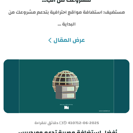
مستضيف: استضافة مواقع احترافية بتدعم مشروعك من
البداية ...
عرض المقال
12-06-2025
4107
( ) دقائق للقراءة
أفضل استضافة مصرية تدعم ووردبريس