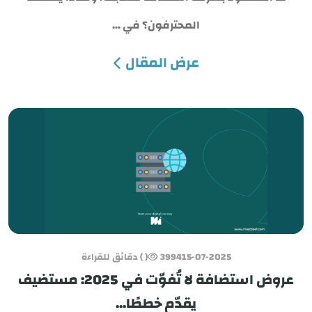
المحترفون؟ في ...
عرض المقال
15-07-2025
3994
( ) دقائق للقراءة
عروض استضافة لا تُفوّت في 2025: مستضيف
يقدّم خططًا...