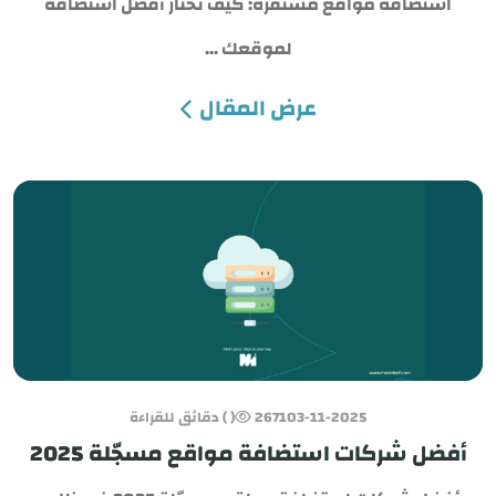
استضافة مواقع مستقرة: كيف تختار أفضل استضافة
لموقعك ...
e
عرض المقال
SAR
USD
03-11-2025
2671
( ) دقائق للقراءة
أفضل شركات استضافة مواقع مسجّلة 2025