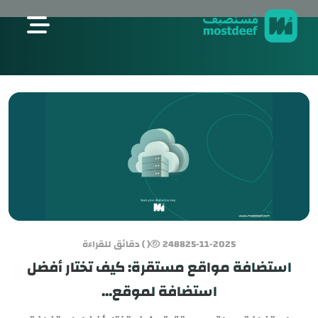
visit mostdeef.com
25-11-2025
2488
( ) دقائق للقراءة
استضافة مواقع مستقرة: كيف تختار أفضل
استضافة لموقع...