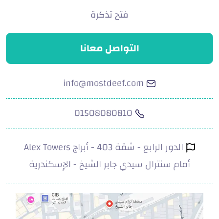
فتح تذكرة
التواصل معانا
info@mostdeef.com
01508080810
الدور الرابع - شقة 403 - أبراج Alex Towers
أمام سنترال سيدي جابر الشيخ - الإسكندرية
.com