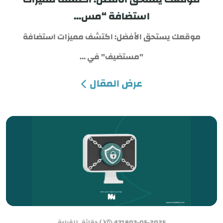
استضافة “مس...
موقعك يستحق الأفضل: اكتشف مميزات استضافة
"مستضيف" في ...
عرض المقال
03-05-2025
4318
( ) دقائق للقراءة