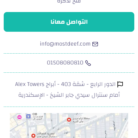
فتح تذكرة
التواصل معانا
info@mostdeef.com
01508080810
الدور الرابع - شقة 403 - أبراج Alex Towers
أمام سنترال سيدي جابر الشيخ - الإسكندرية
.com